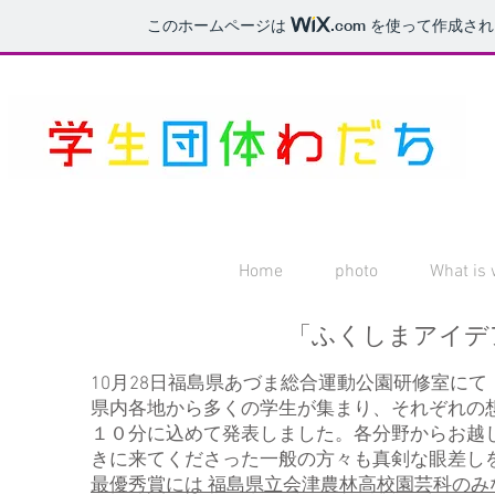
このホームページは
.com
を使って作成され
Home
photo
What is
​「ふくしまアイ
​10月28日福島県あづま総合運動公園研修室
県内各地から多くの学生が集まり、それぞれの
​１０分に込めて発表しました。各分野からお
きに来てくださった一般の方々も真剣な眼差し
最優秀賞には 福島県立会津農林高校園芸科のみ